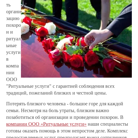
ть
органи
зацию
похоро
н и
ритуал
ьные
услуги
в
компа
нии
ООО
"Ритуальные услуги" с гарантией соблюдения всех
традиций, пожеланий близких и честной цены.
Потерять близкого человека - большое горе для каждой
семьи. Несмотря на боль утраты, близким важно
позаботиться об организации и проведении похорон. В
компании ООО «Ритуальные услуги»
наши специалисты
готовы оказать помощь в этом непростом деле. Комплекс
предоставляемых услуг предполагает выезд сотрудников